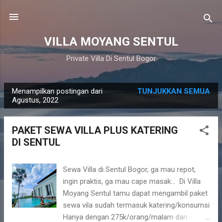
Langsung ke konten utama
VILLA MOYANG SENTUL
Private Villa Di Sentul Bogor
Menampilkan postingan dari
TUNJUKKAN SEMUA
P
Agustus, 2022
o
s
PAKET SEWA VILLA PLUS KATERING
t
DI SENTUL
i
n
Sewa Villa di Sentul Bogor, ga mau repot,
g
ingin praktis, ga mau cape masak... Di Villa
a
Moyang Sentul tamu dapat mengambil paket
n
sewa vila sudah termasuk katering/konsumsi
Hanya dengan 275k/orang/malam dan